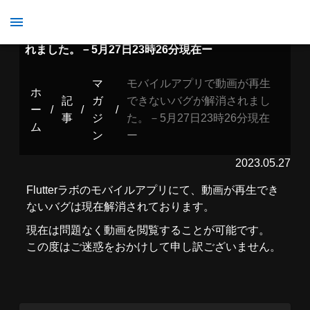
モバイルアプリで動画が再生できないバグが解消さ
れました。－5月27日23時26分現在ー
マ
モバイルアプリで動画が再生
ホ
記
ガ
できないバグが解消されまし
ー
/
/
/
事
ジ
た。－5月27日23時26分現在
ム
ン
ー
2023.05.27
Flutterラボのモバイルアプリにて、動画が再生でき
ないバグは現在解消されております。
現在は問題なく動画を閲覧することが可能です。
この度はご迷惑をおかけして申し訳ございません。