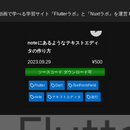
べる学習サイト『Flutterラボ』と『Nuxtラボ』を運営 Flutterラボ：h
プレミアム会員
13
min
見放題
noteにあるようなテキストエディ
タの作り方
2023.09.29
¥500
ソースコード ダウンロード可
Flutter
Dart
TextFormField
note
テキストエディタ
改行