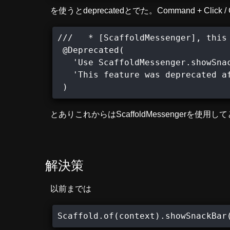
を使うとdeprecatedとでた。Command + Click 
///   * [ScaffoldMessenger], this 
 @Deprecated(

   'Use ScaffoldMessenger.showSnac
   'This feature was deprecated af
 )
とありこれからはScaffoldMessengerを使用
解決策
以前までは
Scaffold.of(context).showSnackBar