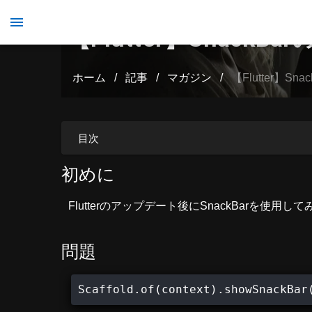
【Flutter】Sna
ホーム
/
記事
/
マガジン
/
【Flutter】
目次
初めに
Flutterのアップデート後にSnackBarを使
問題
Scaffold.of(context).showSnackBar