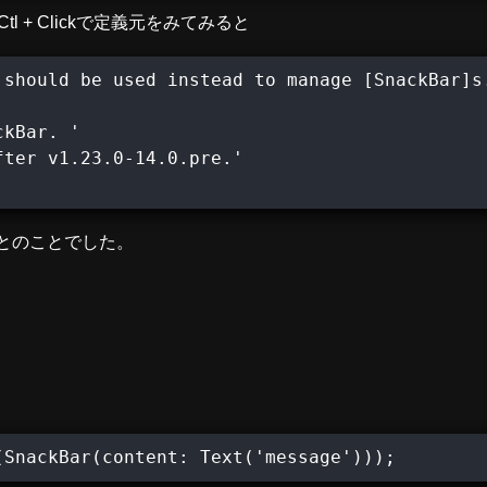
/ Ctl + Clickで定義元をみてみると
should be used instead to manage [SnackBar]s.
kBar. '

ter v1.23.0-14.0.pre.'

してとのことでした。
(SnackBar(content: Text('message')));