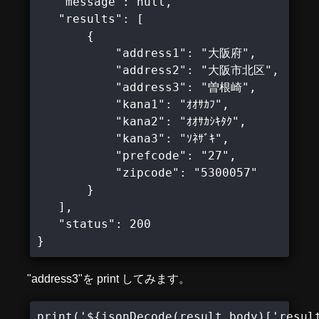
   "message": null,

   "results": [

       {

           "address1": "大阪府",

           "address2": "大阪市北区",

           "address3": "曽根崎",

           "kana1": "ｵｵｻｶﾌ",

           "kana2": "ｵｵｻｶｼｷﾀｸ",

           "kana3": "ｿﾈｻﾞｷ",

           "prefcode": "27",

           "zipcode": "5300057"

       }

   ],

   "status": 200

}
"address3"を print してみます。
print('${jsonDecode(result.body)['resu