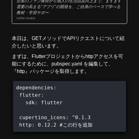
企業のファン獲得から個人の生活品質向上まで、ますます
需要の高まる"アプリ"の開発を、ご自身のペースで学べる
教材・学習サポー
onthe.osaka
本日は、GETメソッドでAPIリクエストについて紹
介したいと思います。
まずは、Flutterプロジェクトからhttpアクセスを可
能にするために、pubspec.yaml を編集して、
『http』パッケージを取得します。
dependencies:

 flutter:

   sdk: flutter

 cupertino_icons: ^0.1.3

 http: 0.12.2 #この行を追加