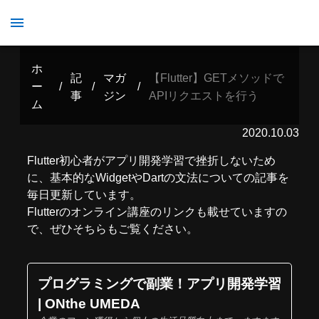
【Flutter】GETメソッドでAPIリクエストを行う
ホ
記
マガ
【Flutter】GETメソッドで
ー
/
/
/
事
ジン
APIリクエストを行う
ム
2020.10.03
Flutter初心者がアプリ開発学習で挫折しないため
に、基本的なWidgetやDartの文法についての記事を
毎日更新しています。
Flutterのオンライン講座のリンクも載せていますの
で、ぜひそちらもご覧ください。
プログラミングで副業！アプリ開発学習
| ONthe UMEDA