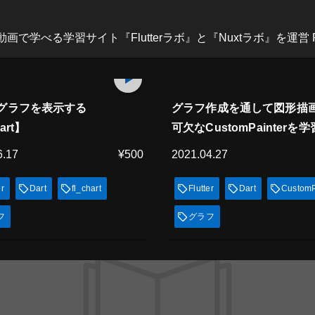
べる学習サイト『Flutterラボ』と『Nuxtラボ』を運営 Flutterラボ：h
アム会員
プレミアム会員
21
min
放題
見放題
グラフを表示する
グラフ作成を通して図形描
hart】
可欠なCustomPainterを
6.17
¥500
2021.04.27
er
Dart
fl_chart
Flutter
Dart
CustomP
フ
グラフ
ス