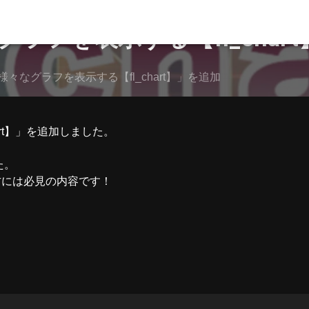
ラフを表示する【fl_char
々なグラフを表示する【fl_chart】」を追加
rt】」を追加しました。
た。
方には必見の内容です！