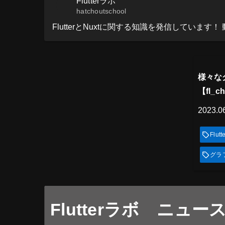
Flutterラボ
hatchoutschool
FlutterとNuxtに関する知識を発信しています！ 動画で学
プレミ
見
様々な
【fl_c
2023.0
Flutt
グラ
Flutterラボ ニュー