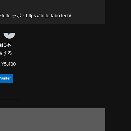
ttps://flutterlabo.tech/
73
min
画に不
学習する
¥5,400
ainter