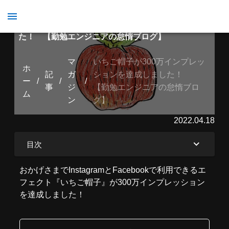
いちご帽子が300万インプレッションを達成しまし
た！ 【勤勉エンジニアの怠惰ブログ】
マ
いちご帽子が300万インプレッ
ホ
記
ガ
ションを達成しました！
ー
/
/
/
事
ジ
【勤勉エンジニアの怠惰ブロ
ム
ン
グ】
2022.04.18
目次
おかげさまでInstagramとFacebookで利用できるエ
フェクト『いちご帽子』が300万インプレッション
を達成しました！