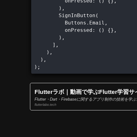
          onPressed: () {},

        ),

        SignInButton(

          Buttons.Email,

          onPressed: () {},

        ),

      ],

    ),

  ),

);
Flutterラボ｜動画で学ぶFlutter学習
Flutter・Dart・Firebaseに関するアプリ制作の
flutterlabo.tech