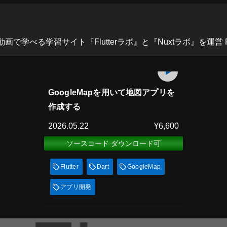
べる学習サイト『Flutterラボ』と『Nuxtラボ』を運営 Flutterラボ：h
プレミアム会員
85
min
見放題
GoogleMapを用いて地図アプリを
作成する
2026.05.22
¥6,600
ソースコード ダウンロード可
Flutter
Dart
GoogleMap
アプリ開発