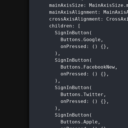
      mainAxisSize: MainAxisSize.m
      mainAxisAlignment: MainAxisA
      crossAxisAlignment: CrossAxi
      children: [

        SignInButton(

          Buttons.Google,

          onPressed: () {},

        ),

        SignInButton(

          Buttons.FacebookNew,

          onPressed: () {},

        ),

        SignInButton(

          Buttons.Twitter,

          onPressed: () {},

        ),

        SignInButton(

          Buttons.Apple,
