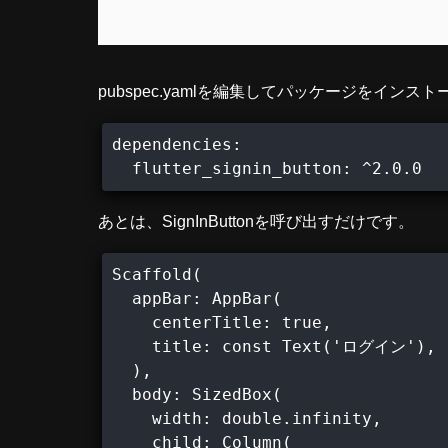
pubspec.yamlを編集してパッケージをインス
dependencies:

  flutter_signin_button: ^2.0.0
あとは、SignInButtonを呼び出すだけです。
Scaffold(

  appBar: AppBar(

    centerTitle: true,

    title: const Text('ログイン'),

  ),

  body: SizedBox(

    width: double.infinity,

    child: Column(
