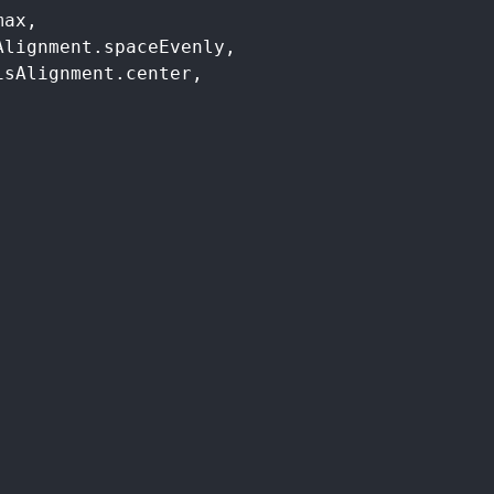
ax,

lignment.spaceEvenly,

sAlignment.center,
