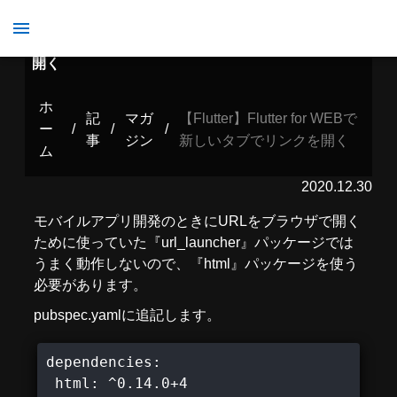
【Flutter】Flutter for WEBで新しいタブでリンクを
開く
ホ
記
マガ
【Flutter】Flutter for WEBで
ー
/
/
/
事
ジン
新しいタブでリンクを開く
ム
2020.12.30
モバイルアプリ開発のときにURLをブラウザで開く
ために使っていた『url_launcher』パッケージでは
うまく動作しないので、『html』パッケージを使う
必要があります。
pubspec.yamlに追記します。
dependencies:

 html: ^0.14.0+4