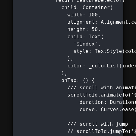
             return GestureDetector(

               child: Container(

                 width: 100,

                 alignment: Alignment.ce
                 height: 50,

                 child: Text(

                   '$index',

                   style: TextStyle(colo
                 ),

                 color: _colorList[index
               ),

               onTap: () {

                 /// scroll with animati
                 scrollToId.animateTo('$
                     duration: Duration(
                     curve: Curves.ease)
                 /// scroll with jump

                 // scrollToId.jumpTo('$