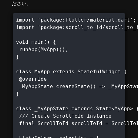
ださい。
import 'package:flutter/material.dart';

import 'package:scroll_to_id/scroll_to_i
void main() {

 runApp(MyApp());

}

class MyApp extends StatefulWidget {

 @override

 _MyAppState createState() => _MyAppStat
}

class _MyAppState extends State<MyApp> {
 /// Create ScrollToId instance

 final ScrollToId scrollToId = ScrollToI