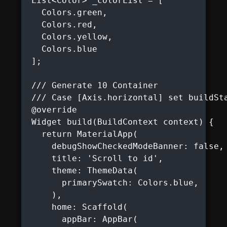
 List<Color> _colorList = [

   Colors.green,

   Colors.red,

   Colors.yellow,

   Colors.blue

 ];

 /// Generate 10 Container

 /// Case [Axis.horizontal] set buildSta
 @override

 Widget build(BuildContext context) {

   return MaterialApp(

     debugShowCheckedModeBanner: false,

     title: 'Scroll to id',

     theme: ThemeData(

       primarySwatch: Colors.blue,

     ),

     home: Scaffold(

       appBar: AppBar(
