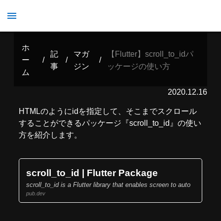
【Flutter】scroll_to_idパッケージの使い方
ホ
記
マガ
【Flutter】scroll_to_idパ
ー
/
/
/
事
ジン
ッケージの使い方
ム
2020.12.16
HTMLのようにidを指定して、そこまでスクロール
することができるパッケージ『scroll_to_id』の使い
方を紹介します。
scroll_to_id | Flutter Package
scroll_to_id is a Flutter library that enables screen to auto
pub.dev