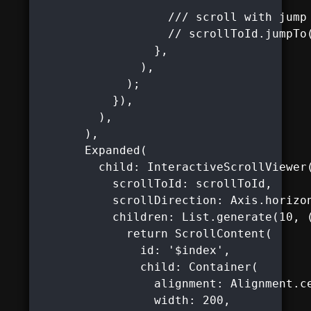
                   /// scroll with jump

                   // scrollToId.jumpTo(
                 },

               ),

             );

           }),

         ),

       ),

       Expanded(

         child: InteractiveScrollViewer(
           scrollToId: scrollToId,

           scrollDirection: Axis.horizon
           children: List.generate(10, (
             return ScrollContent(

               id: '$index',

               child: Container(

                 alignment: Alignment.ce
                 width: 200,
