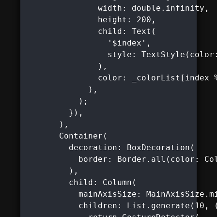
               width: double.infinity,

               height: 200,

               child: Text(

                 '$index',

                 style: TextStyle(color:
               ),

               color: _colorList[index %
             ),

           );

         }),

       ),

       Container(

         decoration: BoxDecoration(

           border: Border.all(color: Col
         ),

         child: Column(

           mainAxisSize: MainAxisSize.mi
           children: List.generate(10, (