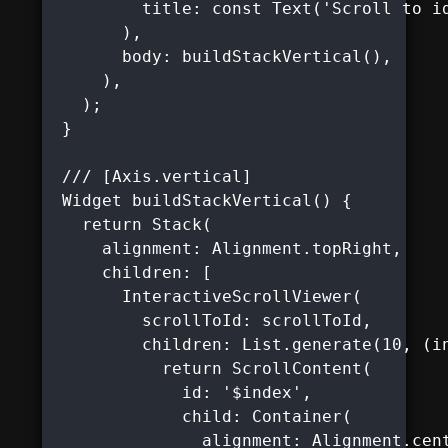
         title: const Text('Scroll to id
       ),

       body: buildStackVertical(),

     ),

   );

 }

 /// [Axis.vertical]

 Widget buildStackVertical() {

   return Stack(

     alignment: Alignment.topRight,

     children: [

       InteractiveScrollViewer(

         scrollToId: scrollToId,

         children: List.generate(10, (in
           return ScrollContent(

             id: '$index',

             child: Container(

               alignment: Alignment.cent