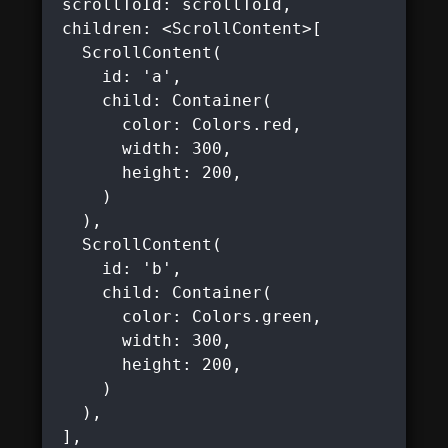
 scrollToId: scrollToId,

 children: <ScrollContent>[

   ScrollContent(

     id: 'a',

     child: Container(

       color: Colors.red,

       width: 300,

       height: 200,

     )

   ),

   ScrollContent(

     id: 'b',

     child: Container(

       color: Colors.green,

       width: 300,

       height: 200,

     )

   ),

 ],
