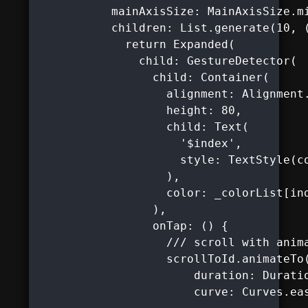
           mainAxisSize: MainAxisSize.mi
           children: List.generate(10, (
             return Expanded(

               child: GestureDetector(

                 child: Container(

                   alignment: Alignment.
                   height: 80,

                   child: Text(

                     '$index',

                     style: TextStyle(co
                   ),

                   color: _colorList[ind
                 ),

                 onTap: () {

                   /// scroll with anima
                   scrollToId.animateTo(
                       duration: Duratio
                       curve: Curves.eas