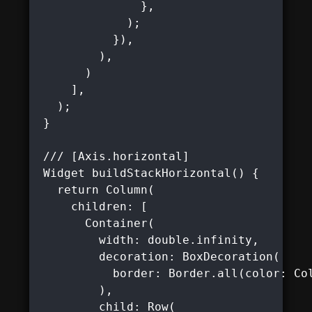
               },

             );

           }),

         ),

       )

     ],

   );

 }

 /// [Axis.horizontal]

 Widget buildStackHorizontal() {

   return Column(

     children: [

       Container(

         width: double.infinity,

         decoration: BoxDecoration(

           border: Border.all(color: Col
         ),

         child: Row(
