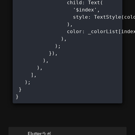
                 child: Text(

                   '$index',

                   style: TextStyle(colo
                 ),

                 color: _colorList[index
               ),

             );

           }),

         ),

       ),

     ],

   );

 }

}
Flutterラボ