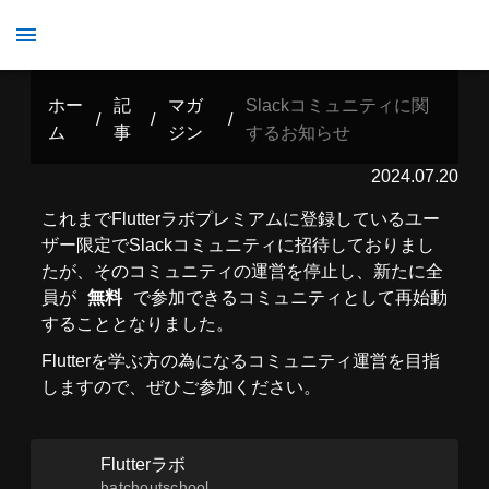
Slackコミュニティに関するお知らせ
ホー
記
マガ
Slackコミュニティに関
/
/
/
ム
事
ジン
するお知らせ
2024.07.20
これまでFlutterラボプレミアムに登録しているユー
ザー限定でSlackコミュニティに招待しておりまし
たが、そのコミュニティの運営を停止し、新たに全
員が
無料
で参加できるコミュニティとして再始動
することとなりました。
Flutterを学ぶ方の為になるコミュニティ運営を目指
しますので、ぜひご参加ください。
Flutterラボ
hatchoutschool