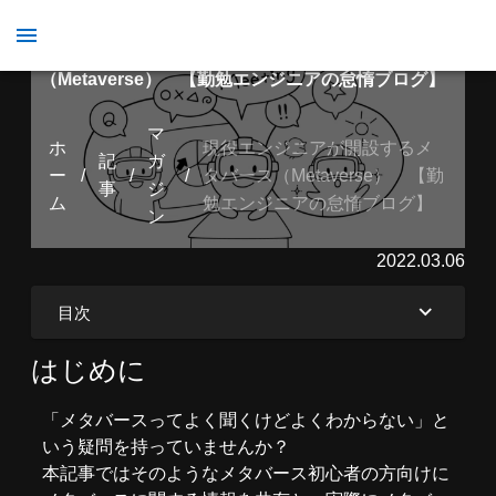
現役エンジニアが開設するメタバース
（Metaverse） 【勤勉エンジニアの怠惰ブログ】
マ
ホ
現役エンジニアが開設するメ
記
ガ
ー
/
/
/
タバース（Metaverse） 【勤
事
ジ
ム
勉エンジニアの怠惰ブログ】
ン
2022.03.06
目次
はじめに
「メタバースってよく聞くけどよくわからない」と
いう疑問を持っていませんか？
本記事ではそのようなメタバース初心者の方向けに