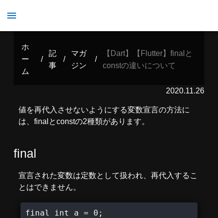
【Dart】【Flutter】finalとconstの違いについて
ホ
記
マガ
【Dart】【Flutter】finalと
ー
/
/
/
事
ジン
constの違いについて
ム
2020.11.26
値を再代入させないようにする変数宣言の方法に
は、finalとconstの2種類があります。
final
宣言された変数は定数として扱われ、再代入するこ
とはできません。
final int a = 0;