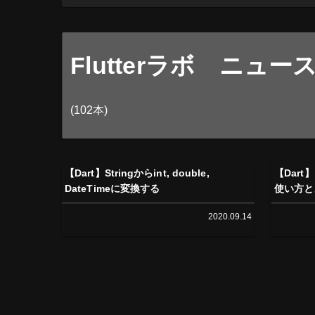
Flutterラボ ニュー
(102本)
【Dart】Stringからint, double,
【Dart
DateTimeに変換する
使い方と
2020.09.14