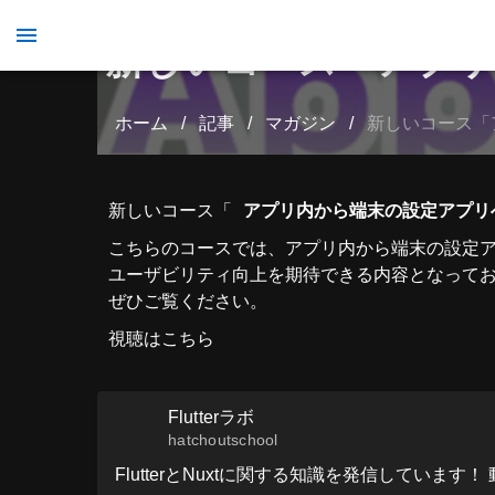
新しいコース「アプリ
ホーム
/
記事
/
マガジン
/
新しいコース「
新しいコース「
アプリ内から端末の設定アプリ
こちらのコースでは、アプリ内から端末の設定
ユーザビリティ向上を期待できる内容となって
ぜひご覧ください。
視聴はこちら
Flutterラボ
hatchoutschool
FlutterとNuxtに関する知識を発信しています！ 動画で学