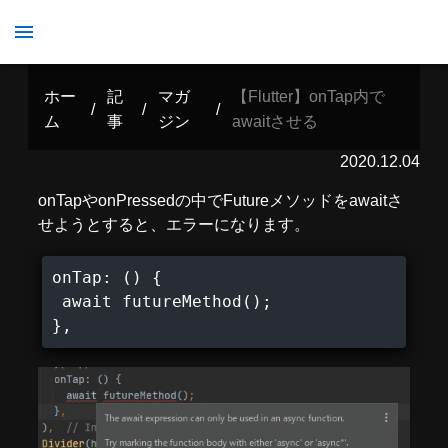
【Flutter】onTap内でawaitさせる
ホー
記
マガ
【Flutter】onTap内で
/
/
/
ム
事
ジン
awaitさせる
2020.12.04
onTapやonPressedの中でFutureメソッドをawaitさ
せようとすると、エラーになります。
onTap: () {

 await futureMethod();

},