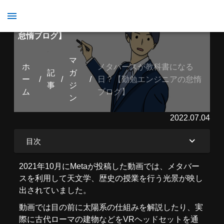
メタバースが教科書になる日？【勤勉エンジニアの
怠惰ブログ】
マ
ホ
メタバースが教科書になる
記
ガ
ー
/
/
/
日？【勤勉エンジニアの怠惰
事
ジ
ム
ブログ】
ン
2022.07.04
目次
2021年10月にMetaが投稿した動画では、メタバー
スを利用して天文学、歴史の授業を行う光景が映し
出されていました。
動画では目の前に太陽系の仕組みを解説したり、実
際に古代ローマの建物などをVRヘッドセットを通