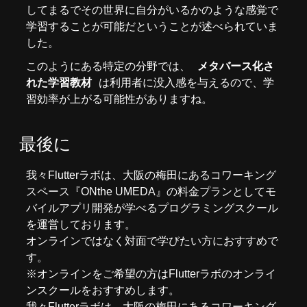
してまるでその世界に自分がいるかのような感覚で
学習することが可能だということが述べられていま
した。
このようにある特定の分野では、
メタバース化さ
れた学習教材
は利用者に没入感を与えるので、学
習効率が上がる可能性がありますね。
最後に
我々
Flutterラボ
は、大阪の梅田にあるコワーキング
スペース『
ONthe UMEDA
』の料金プランとしてモ
バイルアプリ開発が学べるプログラミングスクール
を運営しております。
オンラインではなく対面で学びたい方におすすめで
す。
※オンラインをご希望の方はFlutterラボの
オンライ
ンスクール
をおすすめします。
我々
Flutterラボ
は、大阪の梅田にあるコワーキング