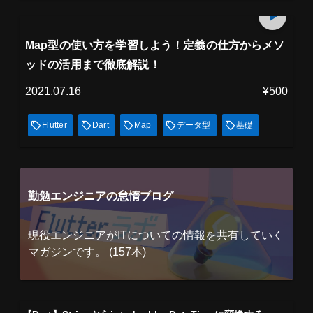
プレミアム会員
18
min
見放題
Map型の使い方を学習しよう！定義の仕方からメソ
ッドの活用まで徹底解説！
2021.07.16
¥500
Flutter
Dart
Map
データ型
基礎
勤勉エンジニアの怠惰ブログ
現役エンジニアがITについての情報を共有していく
マガジンです。 (157本)