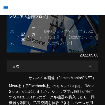
Metaショップがカリフォルニアに出現！ 【勤勉エ
ンジニアの怠惰ブログ】
マ
ホ
Metaショップがカリフォルニ
記
ガ
ー
/
/
/
アに出現！ 【勤勉エンジニ
事
ジ
ム
アの怠惰ブログ】
ン
2022.05.06
目次
サムネイル画像（James Martin/CNET）
Meta社（旧Facebook社）のキャンパス内に『Meta
Store』が出現しました。ショップでは同社が提供
するMeta Quest 2のゴーグル機器を購入したり、同
機器を利用してVR空間を体験できるスペースが用