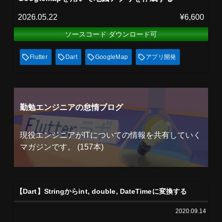
2026.05.22
¥6,600
ソースコード ダウンロード可
Flutter
Dart
GoogleMap
アプリ開発
勤勉エンジニアの怠惰ブログ
現役エンジニアがITについての情報を共有していく
マガジンです。 (157本)
【Dart】Stringからint, double, DateTimeに変換する
2020.09.14