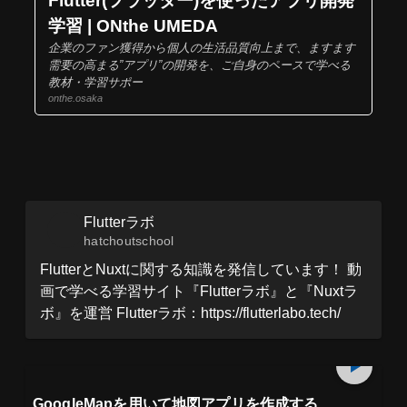
Flutter(フラッター)を使ったアプリ開発
学習 | ONthe UMEDA
企業のファン獲得から個人の生活品質向上まで、ますます
需要の高まる”アプリ”の開発を、ご自身のペースで学べる
教材・学習サポー
onthe.osaka
Flutterラボ
hatchoutschool
FlutterとNuxtに関する知識を発信しています！ 動
画で学べる学習サイト『Flutterラボ』と『Nuxtラ
ボ』を運営 Flutterラボ：https://flutterlabo.tech/
プレミアム会員
85
min
見放題
GoogleMapを用いて地図アプリを作成する