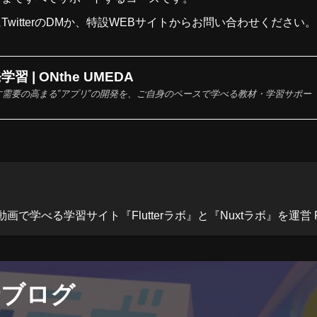
に
Twitter
のDMか、
特設WEBサイト
からお問い合わせください。
習 | ONthe UMEDA
需要の高まる”アプリ”の開発を、ご自身のペースで学べる教材・学習サポー
べる学習サイト『Flutterラボ』と『Nuxtラボ』を運営 Flutterラボ：h
惰ブログ