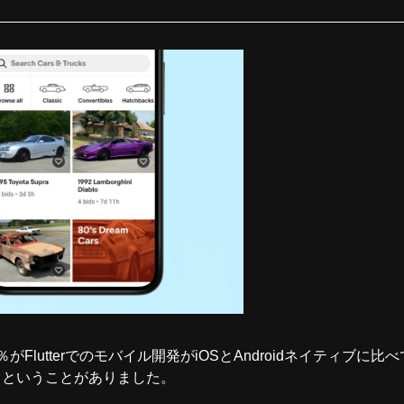
00％がFlutterでのモバイル開発がiOSとAndroidネイティブ
るということがありました。