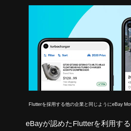
Flutterを採用する他の企業と同じようにeBa
eBayが認めたFlutterを利用