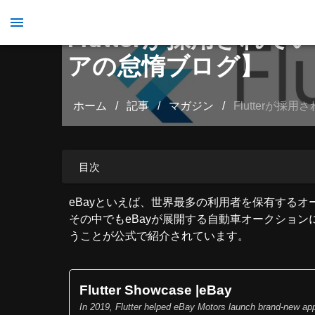
Flutterが採用されて
アの怠惰ブログ】
ホーム
/
記事
/
マガジン
/
Flutterが
目次
eBayといえば、世界最多の利用者を保有する
その中でもeBayが展開する自動車オークションに特
うことが公式で紹介されています。
Flutter Showcase |eBay
In 2019, Flutter helped eBay Motors launch brand-new app