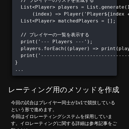
  // プレイヤーのリストを生成する

  List<Player> players = List.generate(1
      (index) => Player('Player${index +
  List<Player> matchedPlayers = [];

  // プレイヤーの一覧を表示する

  print('--- Players ---');

  players.forEach((player) => print(play
  print('-------------------------------
}

...
レーティング用のメソッドを作成
今回の試合はプレイヤー同士が1v1で競技している
という形で進めます。
今回はイロレーティングシステムを採用していま
す。イロレーティングに関する詳細は
参考記事
をご