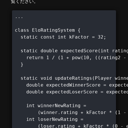
覧ください。
...

class EloRatingSystem {

  static const int kFactor = 32;

  static double expectedScore(int rating
    return 1 / (1 + pow(10, ((rating2 - 
  }

  static void updateRatings(Player winne
    double expectedWinnerScore = expecte
    double expectedLoserScore = expected
    int winnerNewRating =

        (winner.rating + kFactor * (1 - 
    int loserNewRating =

        (loser.rating + kFactor * (0 - e