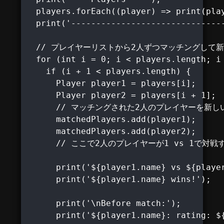
  players.forEach((player) => print(play
  print('-------------------------------
  // プレイヤーリストから2人ずつマッチングして新
  for (int i = 0; i < players.length; i 
    if (i + 1 < players.length) {

      Player player1 = players[i];

      Player player2 = players[i + 1];

      // マッチングされた2人のプレイヤーを新し
      matchedPlayers.add(player1);

      matchedPlayers.add(player2);

      // ここで2人のプレイヤーが1 vs 1で対戦
      print('${player1.name} vs ${player
      print('${player1.name} wins!');

      print('\nBefore match:');

      print('${player1.name}: rating: ${