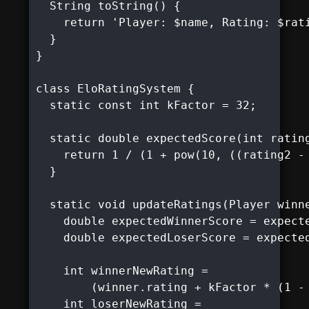
  String toString() {

    return 'Player: $name, Rating: $rati
  }

}

class EloRatingSystem {

  static const int kFactor = 32;

  static double expectedScore(int rating
    return 1 / (1 + pow(10, ((rating2 - 
  }

  static void updateRatings(Player winne
    double expectedWinnerScore = expecte
    double expectedLoserScore = expected
    int winnerNewRating =

        (winner.rating + kFactor * (1 - 
    int loserNewRating =
