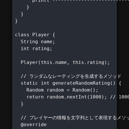
      print('---------------------------
    }

  }

}

class Player {

  String name;

  int rating;

  Player(this.name, this.rating);

  // ランダムなレーティングを生成するメソッド

  static int generateRandomRating() {

    Random random = Random();

    return random.nextInt(1000); //
  }

  // プレイヤーの情報を文字列として表現するメソッ
  @override
