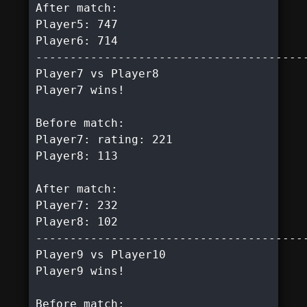
After match:

Player5: 747

Player6: 714

----------------------------------------
Player7 vs Player8

Player7 wins!

Before match:

Player7: rating: 221

Player8: 113

After match:

Player7: 232

Player8: 102

----------------------------------------
Player9 vs Player10

Player9 wins!

Before match:
