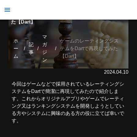
ゲームのレーティングシステムをDartで再現してみ
た【Dart】
マ
ホ
ゲームのレーティングシス
記
ガ
ー
/
/
/
テムをDartで再現してみた
事
ジ
ム
【Dart】
ン
2024.04.10
今回はゲームなどで採用されているレーティングシ
ステムをDartで簡潔に再現してみたので紹介しま
す。これからオリジナルアプリやゲームでレーティ
ング又はランキングシステムを開発しようとしてい
る方やシステムに興味のある方の役に立てば幸いで
す。