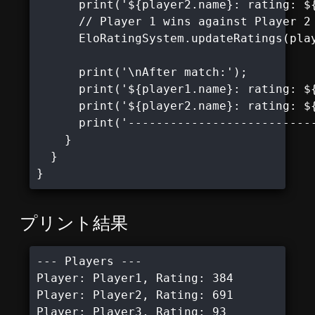
      print('${player2.name}: rating: ${
      // Player 1 wins against Player 2

      EloRatingSystem.updateRatings(play
      print('\nAfter match:');

      print('${player1.name}: rating: ${
      print('${player2.name}: rating: ${
      print('---------------------------
    }

  }

}
プリント結果
--- Players ---

Player: Player1, Rating: 384

Player: Player2, Rating: 691

Player: Player3, Rating: 93
