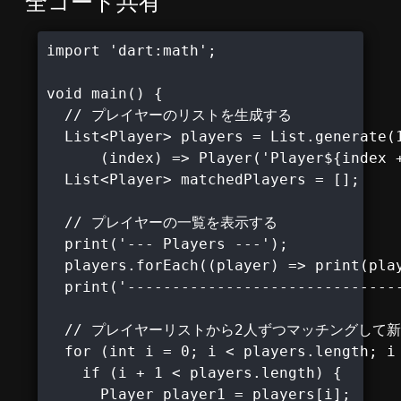
全コード共有
import 'dart:math';

void main() {

  // プレイヤーのリストを生成する

  List<Player> players = List.generate(1
      (index) => Player('Player${index +
  List<Player> matchedPlayers = [];

  // プレイヤーの一覧を表示する

  print('--- Players ---');

  players.forEach((player) => print(play
  print('-------------------------------
  // プレイヤーリストから2人ずつマッチングして新
  for (int i = 0; i < players.length; i 
    if (i + 1 < players.length) {

      Player player1 = players[i];
