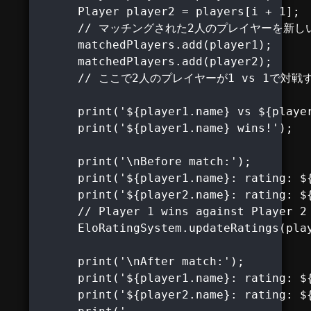
      Player player2 = players[i + 1];

      // マッチングされた2人のプレイヤーを新し
      matchedPlayers.add(player1);

      matchedPlayers.add(player2);

      // ここで2人のプレイヤーが1 vs 1で対戦
      print('${player1.name} vs ${player
      print('${player1.name} wins!');

      print('\nBefore match:');

      print('${player1.name}: rating: ${
      print('${player2.name}: rating: ${
      // Player 1 wins against Player 2

      EloRatingSystem.updateRatings(play
      print('\nAfter match:');

      print('${player1.name}: rating: ${
      print('${player2.name}: rating: ${