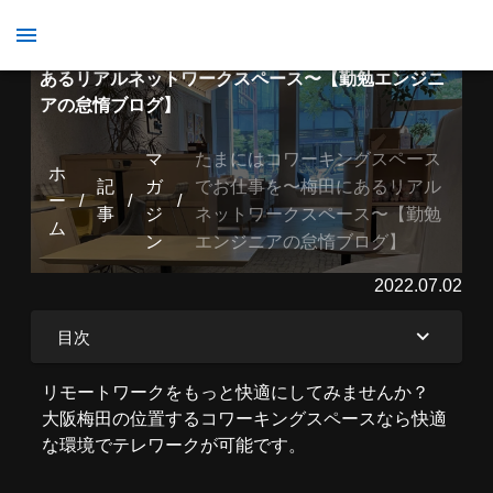
たまにはコワーキングスペースでお仕事を〜梅田に
あるリアルネットワークスペース〜【勤勉エンジニ
アの怠惰ブログ】
マ
たまにはコワーキングスペース
ホ
記
ガ
でお仕事を〜梅田にあるリアル
ー
/
/
/
事
ジ
ネットワークスペース〜【勤勉
ム
ン
エンジニアの怠惰ブログ】
2022.07.02
目次
リモートワークをもっと快適にしてみませんか？
大阪梅田の位置するコワーキングスペースなら快適
な環境でテレワークが可能です。