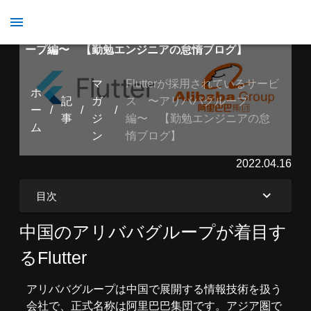
Flutterが採用されているサービス 〜アリババグル
ープ編〜 【勤勉エンジニアの怠惰ブログ】
マ
Flutterが採用されているサービ
ホ
記
ガ
ス 〜アリババグループ
ー
/
/
/
事
ジ
編〜 【勤勉エンジニアの怠
ム
ン
惰ブログ】
2022.04.16
目次
中国のアリババグループが着目す
るFlutter
アリババグループは中国で展開する情報技術を扱う
会社で、正式名称は阿里巴巴集団です。アジア圏で