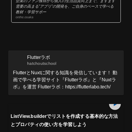
企業のファン獲得から個人の生活品質向上まで、ますます
需要の高まる”アプリ”の開発を、ご自身のペースで学べる
教材・学習サポー
onthe.osaka
Flutterラボ
hatchoutschool
FlutterとNuxtに関する知識を発信しています！ 動
画で学べる学習サイト『Flutterラボ』と『Nuxtラ
ボ』を運営 Flutterラボ：https://flutterlabo.tech/
プレミアム会員
17
min
見放題
ListView.builderでリストを作成する基本的な方法
とプロパティの使い方を学習しよう