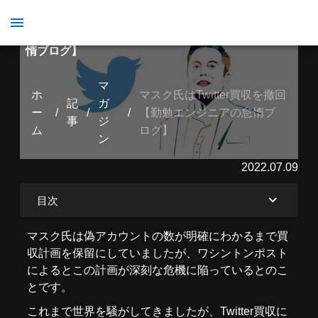
マスク氏はTwitter買収を撤回【勤勉エンジニアの怠
惰ブログ】
マ
ホ
マスク氏はTwitter買収を撤回
記
ガ
ー
/
/
/
【勤勉エンジニアの怠惰ブ
事
ジ
ム
ログ】
ン
2022.07.09
目次
マスク氏は偽アカウントの数が明確にわかるまで買
収計画を保留にしていましたが、ワシントンポスト
によるとこの計画が深刻な危機に陥っているとのこ
とです。
これまで世界を騒がしてきましたが、Twitter買収に