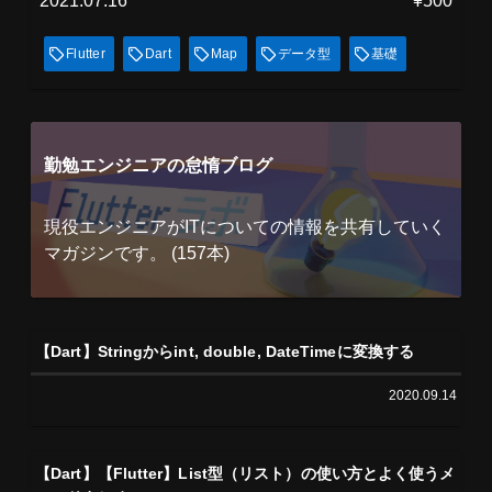
2021.07.16
¥500
Flutter
Dart
Map
データ型
基礎
勤勉エンジニアの怠惰ブログ
現役エンジニアがITについての情報を共有していく
マガジンです。 (157本)
【Dart】Stringからint, double, DateTimeに変換する
2020.09.14
【Dart】【Flutter】List型（リスト）の使い方とよく使うメ