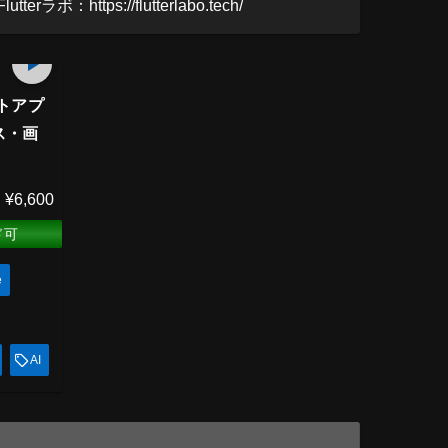
ttps://flutterlabo.tech/
251
min
ャットアプ
ス・画
¥6,600
ド可
e
AI