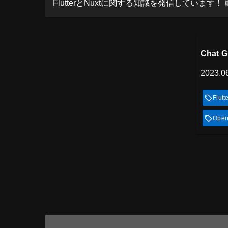
FlutterとNuxtに関する知識を発信しています！ 動画で学
プレミ
見
Chat
2023.0
Flutt
Open