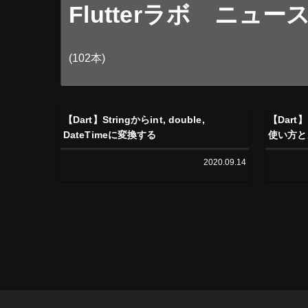
Flutterラボ ニュー
(102本)
【Dart】Stringからint, double,
【Dart
DateTimeに変換する
使い方と
2020.09.14