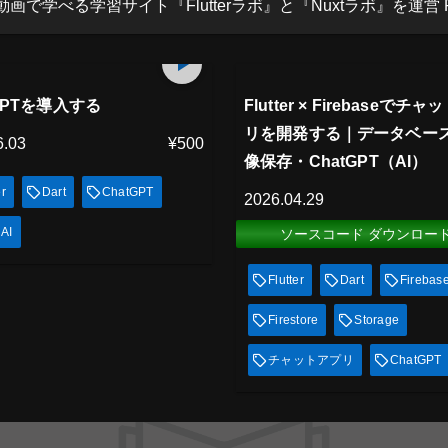
べる学習サイト『Flutterラボ』と『Nuxtラボ』を運営 Flutterラボ：h
アム会員
プレミアム会員
27
min
放題
見放題
 GPTを導入する
Flutter × Firebaseでチ
リを開発する｜データベー
6.03
¥500
像保存・ChatGPT（AI）
er
Dart
ChatGPT
2026.04.29
AI
ソースコード ダウンロー
Flutter
Dart
Firebas
Firestore
Storage
チャットアプリ
ChatGPT