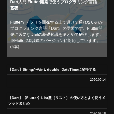
Dart入門 Flutter開発で使うプログラミング言語
基礎
Flutterでアプリを開発する上で避けて通れないのが
プログラミング言語『Dart』の学習です。Flutter開
発に必要なDartの基礎知識をまとめて解説します。
※Flutter2.0以降のバージョンに対応しています。
(5本)
【Dart】Stringからint, double, DateTimeに変換する
2020.09.14
【Dart】【Flutter】List型（リスト）の使い方とよく使うメ
ソッドまとめ
2020.09.18