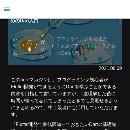
プログラミング初心者がFlutterでアプリ開発するた
めのDart入門
マ
ホ
プログラミング初心者が
記
ガ
ー
/
/
/
Flutterでアプリ開発するため
事
ジ
ム
のDart入門
ン
2021.08.09
このnoteマガジンは、プログラミング初心者が
Flutter開発ができるようにDartを学ぶことができる
内容を目指して書いていますが、1度理解した後に
時間が経って忘れてしまったときでも見返せるよう
にまとめるので、中上級者にも活用していただけま
す。
『Flutter開発で最低限知っておきたいDartの基礎知