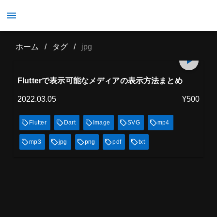
jpg
ホーム
/
タグ
/
jpg
プレミアム会員
26
min
見放題
Flutterで表示可能なメディアの表示方法まとめ
2022.03.05
¥500
Flutter
Dart
Image
SVG
mp4
mp3
jpg
png
pdf
txt