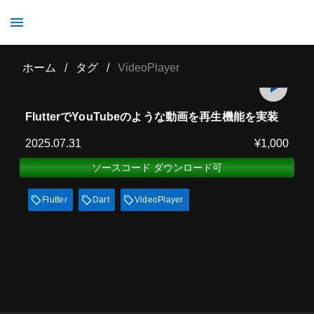
VideoPlayer
ホーム
/
タグ
/
VideoPlayer
プレミアム会員
61
min
見放題
FlutterでYouTubeのような動画を再生機能を実装
2025.07.31
¥1,000
ソースコード ダウンロード可
Flutter
Dart
VideoPlayer