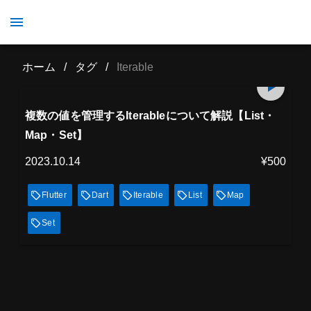
Iterable
ホーム
/
タグ
/
Iterable
プレミアム会員
67
min
見放題
複数の値を管理するIterableについて解説【List・
Map・Set】
2023.10.14
¥500
Flutter
Dart
Iterable
List
Map
Set