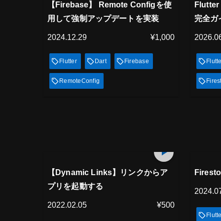
見放題
見
【Firebase】 Remote Configを使
Flutt
用して強制アップデートを実装
完全ガ
2024.12.29
¥1,000
2026.0
Flutter
Dart
Firebase
Flutt
RemoteConfig
Fires
プレミアム会員
プレミ
13
min
見放題
見
【Dynamic Links】リンクからア
Fire
プリを起動する
2024.0
2022.02.05
¥500
Flutt