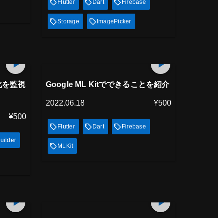
Flutter
Dart
Firebase
Storage
ImagePicker
プレミアム会員
11
min
8
min
見放題
変化を監視
Google ML Kitでできることを紹介
2022.06.18
¥500
¥500
Flutter
Dart
Firebase
uilder
MLKit
プレミアム会員
509
min
12
min