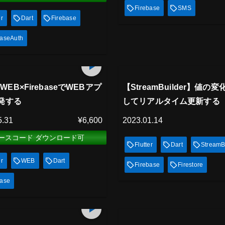
Firebase
SMS
er
Dart
Firebase
baseAuth
アム会員
プレミアム会員
138
min
放題
見放題
er WEB×FirebaseでWEBアプ
【StreamBuilder】値の
発する
してリアルタイム更新する
5.31
¥6,600
2023.01.14
ースコード ダウンロード可
Flutter
Dart
StreamB
er
WEB
Dart
Firebase
Firestore
base
アム会員
プレミアム会員
146
min