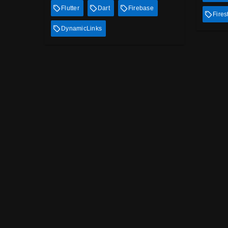
Flutter
Dart
Firebase
Fires
DynamicLinks