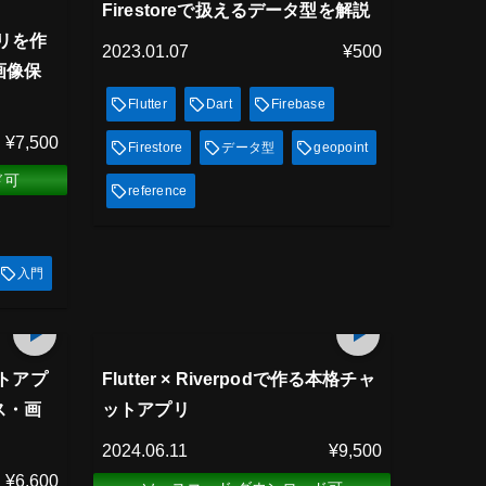
見放題
Firestoreで扱えるデータ型を解説
プリを作
2023.01.07
¥500
画像保
Flutter
Dart
Firebase
¥7,500
Firestore
データ型
geopoint
ド可
reference
入門
プレミアム会員
251
min
436
min
見放題
ャットアプ
Flutter × Riverpodで作る本格チャ
ス・画
ットアプリ
2024.06.11
¥9,500
¥6,600