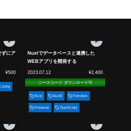
プレミアム会員
8
min
73
min
見放題
スせずにア
Nuxtでデータベースと連携した
WEBアプリを開発する
¥500
2023.07.12
¥2,400
ソースコード ダウンロード可
onfig
Nuxt
Nuxt3
Firestore
Firebase
TypeScript
プレミアム会員
85
min
56
min