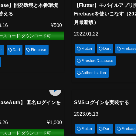
放題
見放題
ebase】開発環境と本番環境
【Flutter】モバイルアプ
替える
Firebaseを使いこなす（20
月最新版）
9.16
¥500
2022.01.22
ースコード ダウンロード可
Flutter
Dart
Firebas
er
Dart
Firebase
FirestoreDatabase
Authentication
アム会員
プレミアム会員
82
min
放題
見放題
ebaseAuth】 匿名ログインを
SMSログインを実装する
2023.05.13
6.26
¥1,000
Flutter
Dart
Firebas
ースコード ダウンロード可