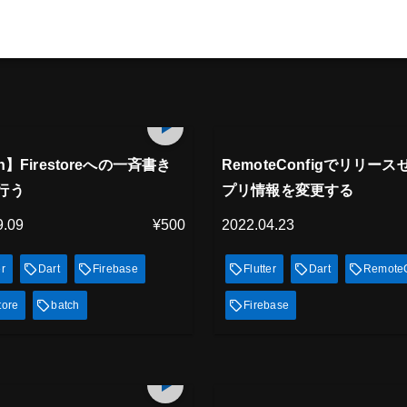
アム会員
プレミアム会員
13
min
放題
見放題
ch】Firestoreへの一斉書き
RemoteConfigでリリー
行う
プリ情報を変更する
9.09
¥500
2022.04.23
er
Dart
Firebase
Flutter
Dart
RemoteC
tore
batch
Firebase
アム会員
プレミアム会員
22
min