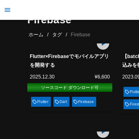
Firebase
ホーム
/
タグ
/
Firebase
プレミアム会員
プレミ
167
min
見放題
見
Flutter×Firebaseでモバイルアプリ
【bat
を開発する
込みを
2025.12.30
¥6,600
2023.0
ソースコード ダウンロード可
Flutt
Flutter
Dart
Firebase
Fires
プレミアム会員
プレミ
15
min