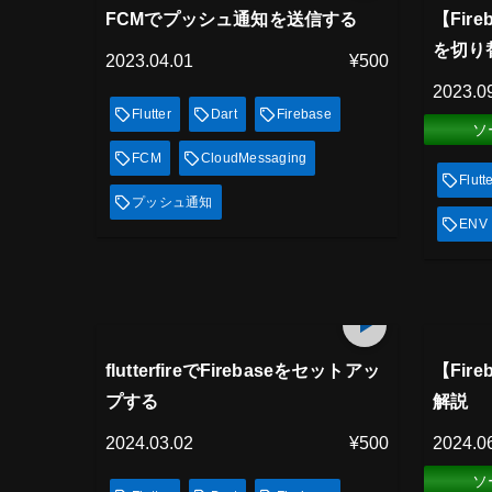
見放題
見
FCMでプッシュ通知を送信する
【Fir
を切り
2023.04.01
¥500
2023.0
Flutter
Dart
Firebase
ソ
FCM
CloudMessaging
Flutt
プッシュ通知
ENV
プレミアム会員
プレミ
9
min
見放題
見
flutterfireでFirebaseをセットアッ
【Fir
プする
解説
2024.03.02
¥500
2024.0
ソ