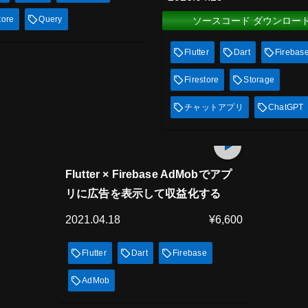
tore
Query
ソースコード ダウンロー
Flutter
Dart
Firebas
Firestore
Storage
チャットアプリ
ChatGPT
プレミアム会員
122
min
見放題
Flutter × Firebase AdMobでアプ
リに広告を表示して収益化する
2021.04.18
¥6,600
Flutter
Dart
Firebase
AdMob