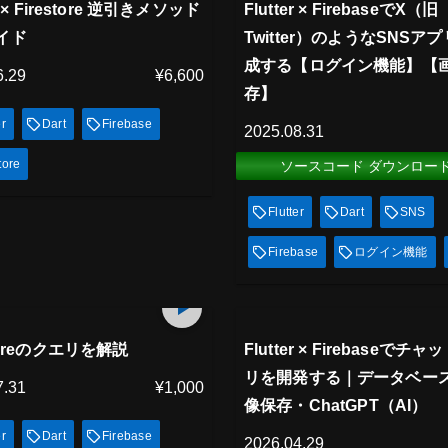
放題
見放題
er × Firestore 逆引きメソッド
Flutter × FirebaseでX（旧
イド
Twitter）のようなSNSア
成する【ログイン機能】【
6.29
¥6,600
存】
er
Dart
Firebase
2025.08.31
tore
ソースコード ダウンロー
Flutter
Dart
SNS
Firebase
ログイン機能
アム会員
プレミアム会員
51
min
放題
見放題
storeのクエリを解説
Flutter × Firebaseでチ
リを開発する｜データベー
7.31
¥1,000
像保存・ChatGPT（AI）
er
Dart
Firebase
2026.04.29