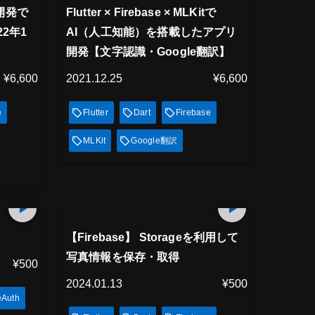
見放題
リ開発で
Flutter × Firebase × MLKitで
22年1
AI（人工知能）を搭載したアプリ
開発【文字認識・Google翻訳】
¥6,600
2021.12.25
¥6,600
e
Flutter
Dart
Firebase
MLKit
Google翻訳
プレミアム会員
17
min
15
min
見放題
【Firebase】 Storageを利用して
写真情報を保存・取得
¥500
2024.01.13
¥500
eAuth