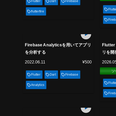
Flutter
Dart
Firebase
Flutt
flutterfire
Fire
プレミアム会員
プレミ
22
min
見放題
見
Firebase Analyticsを用いてアプリ
Flutt
を分析する
リを開
2022.06.11
¥500
2026.0
ソ
Flutter
Dart
Firebase
Flutt
Analytics
Fire
プレミアム会員
プレミ
31
min