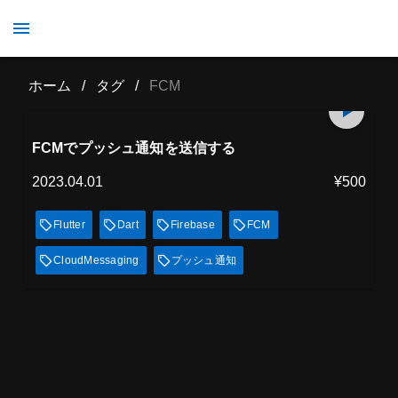
FCM
ホーム
/
タグ
/
FCM
プレミアム会員
15
min
見放題
FCMでプッシュ通知を送信する
2023.04.01
¥500
Flutter
Dart
Firebase
FCM
CloudMessaging
プッシュ通知