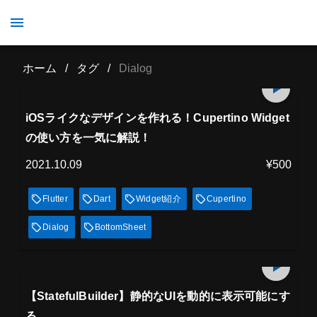
Dialog
ホーム
/
タグ
/
Dialog
プレミアム会員
27
min
見放題
iOSライクなデザインを作れる！Cupertino Widget
の使い方を一気に解説！
2021.10.09
¥500
Flutter
Dart
Widget紹介
Cupertino
Dialog
BottomSheet
プレミアム会員
9
min
見放題
【StatefulBuilder】静的なUIを動的に表示可能にす
る