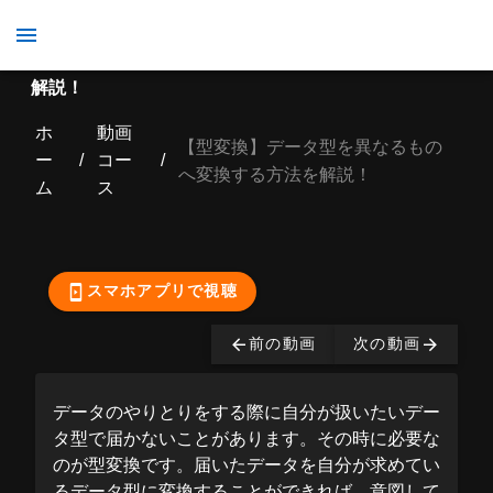
【型変換】データ型を異なるものへ変換する方法を
解説！
ホ
動画
【型変換】データ型を異なるもの
ー
/
コー
/
へ変換する方法を解説！
ム
ス
ここから先の視聴は有
料となっております。
購入する
スマホアプリで視聴
前の動画
次の動画
データのやりとりをする際に自分が扱いたいデー
タ型で届かないことがあります。その時に必要な
のが型変換です。届いたデータを自分が求めてい
るデータ型に変換することができれば、意図して