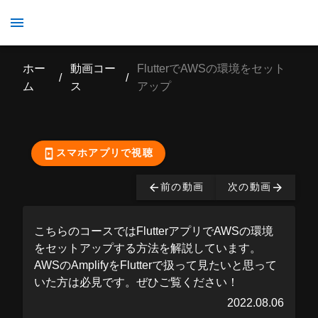
FlutterでAWSの環境をセットアップ
ホー
動画コー
FlutterでAWSの環境をセット
/
/
ム
ス
アップ
ここから先の視聴は有
料となっております。
購入する
スマホアプリで視聴
前の動画
次の動画
こちらのコースではFlutterアプリでAWSの環境
をセットアップする方法を解説しています。
AWSのAmplifyをFlutterで扱って見たいと思って
いた方は必見です。ぜひご覧ください！
2022.08.06