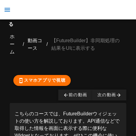
【FutureBuilder】非同期処理の結果をUIに表示す
る
ホ
動画コ
【FutureBuilder】非同期処理の
ー
/
/
ース
結果をUIに表示する
ム
ここから先の視聴は有
料となっております。
購入する
スマホアプリで視聴
前の動画
次の動画
こちらのコースでは、FutureBuilderウィジェッ
トの使い方を解説しております。API通信などで
取得した情報を画面に表示する際に便利な
WIdgetとなっております。ぜひこの機会に使い