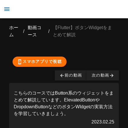
【Flutter】ボタンWidgetをまとめて解説
ホー
動画コ
【Flutter】ボタンWidgetをま
/
/
ム
ース
とめて解説
ここから先の視聴は有
料となっております。
購入する
スマホアプリで視聴
前の動画
次の動画
こちらのコースではButton系のウィジェットをま
とめて解説しています。ElevatedButtonや
DropdownButtonなどのボタンWIdgetの実装方法
を学習していきましょう。
2023.02.25