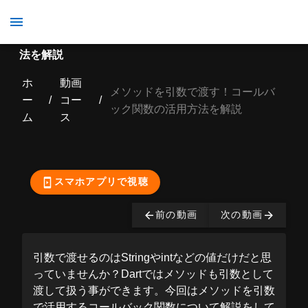
メソッドを引数で渡す！コールバック関数の活用方
法を解説
ホ
動画
メソッドを引数で渡す！コールバ
ー
/
コー
/
ック関数の活用方法を解説
ム
ス
ここから先の視聴は有
料となっております。
購入する
スマホアプリで視聴
前の動画
次の動画
引数で渡せるのはStringやintなどの値だけだと思
っていませんか？Dartではメソッドも引数として
渡して扱う事ができます。今回はメソッドを引数
で活用するコールバック関数について解説をして