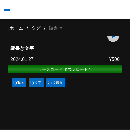
縦書き
ホーム
/
タグ
/
縦書き
プレミアム会員
10
min
見放題
縦書き文字
2024.01.27
¥500
ソースコード ダウンロード可
Text
文字
縦書き