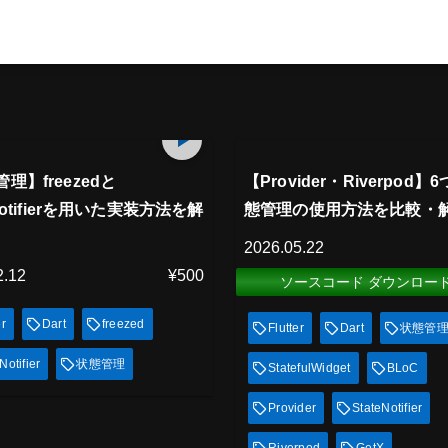
アム会員
プレミアム会員
23
min
放題
見放題
理】freezedと
【Provider・Riverpod】
eNotifierを用いた実装方法を解
態管理の使用方法を比較・
2026.05.22
2.12
¥500
ソースコード ダウンロー
er
Dart
freezed
Flutter
Dart
状態管
Notifier
状態管理
StatefulWidget
BLoC
Provider
StateNotifier