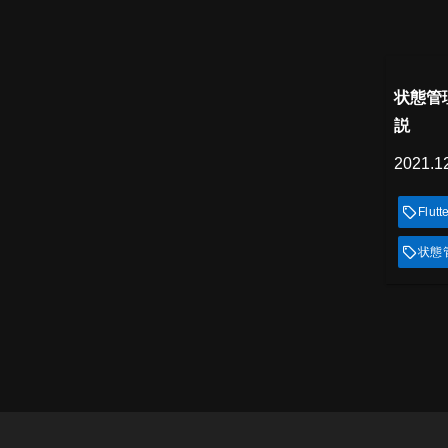
プレミ
見
状態管理
説
2021.1
Flutt
状態