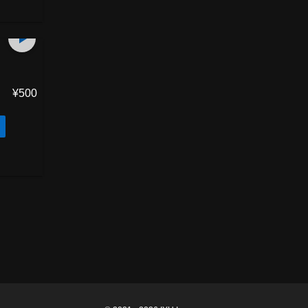
25
min
¥500