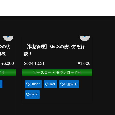
プレミアム会員
85
min
49
min
見放題
6つの状
【状態管理】 GetXの使い方を解
解説
説！
¥6,000
2024.10.31
¥1,000
ド可
ソースコード ダウンロード可
理
Flutter
Dart
状態管理
GetX