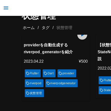
状態管理
ホーム
/
タグ
/
状態管理
プレミアム会員
プレミ
12
min
見放題
見
providerを自動生成する
【状態管
riverpod_generatorを紹介
Stat
説
2023.04.22
¥500
2022.0
Flutter
Dart
provider
Flutt
riverpod
riverpodgenerator
State
状態管理