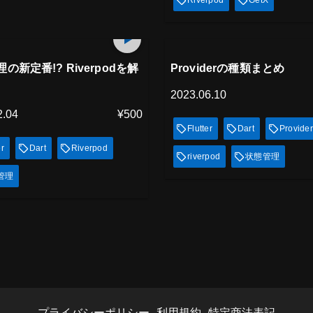
Riverpod
GetX
アム会員
プレミアム会員
10
min
放題
見放題
の新定番!? Riverpodを解
Providerの種類まとめ
2023.06.10
2.04
¥500
Flutter
Dart
Provider
er
Dart
Riverpod
riverpod
状態管理
管理
プライバシーポリシー
利用規約
特定商法表記