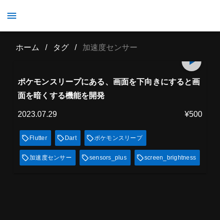
加速度センサー
ホーム
/
タグ
/
加速度センサー
プレミアム会員
7
min
見放題
ポケモンスリープにある、画面を下向きにすると画
面を暗くする機能を開発
2023.07.29
¥500
Flutter
Dart
ポケモンスリープ
加速度センサー
sensors_plus
screen_brightness