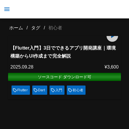
初心者
ホーム
/
タグ
/
初心者
プレミアム会員
129
min
見放題
【Flutter入門】3日でできるアプリ開発講座｜環境
構築からUI作成まで完全解説
2025.09.28
¥3,600
ソースコード ダウンロード可
Flutter
Dart
入門
初心者