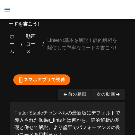
Linterの基本を解説！静的解析を駆使して堅牢なコ
ードを書こう!
ホ
動画
Linterの基本を解説！静的解析を
ー
/
コー
/
駆使して堅牢なコードを書こう!
ム
ス
ここから先の視聴は有
料となっております。
購入する
スマホアプリで視聴
前の動画
次の動画
Flutter Stableチャンネルの最新版にデフォルトで
導入されたflutter_lintsとは何かを、静的解析の基
礎と併せて解説。より堅牢でパフォーマンスの良
いコードを目指そう！