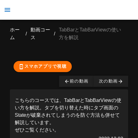
TabBarとTabBarViewの使い方を解説
ホー
動画コー
TabBarとTabBarViewの使い
/
/
ム
ス
方を解説
ここから先の視聴は有
料となっております。
購入する
スマホアプリで視聴
前の動画
次の動画
こちらのコースでは、TabBarとTabBarViewの使
い方を解説。タブを切り替えた時にタブ画面の
Stateが破棄されてしまうのを防ぐ方法も併せて
解説しています。
ぜひご覧ください。